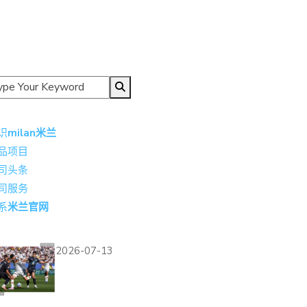
导航
识
milan米兰
品项目
司头条
司服务
系
米兰官网
热门资讯
2026-07-13
德国点球大战不敌巴拉
圭：2026世界杯止步