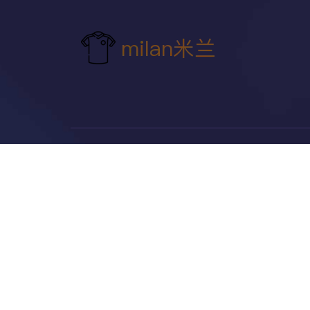
联系电话
导航
认识
m
+17626863612
精品项
公司地址
公司头
福建省泉州市丰泽区东海街道法石
社区大兴街1466号东海泰禾广场
公司服