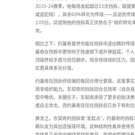
2023-24赛季，他每场发起超过12次挡拆，联
或造犯规），其余65%转化为传球——且这些传球
1.05分。这说明他的挡拆真正优势在于“组织转
攻。
相比之下，约基奇虽然也能在挡拆中送出精妙传球
基奇在挡拆中更倾向于快速顺下或外弹投篮，个人终
顶级终结手感与低位脚步，而非持续组织压力。因
实更具体系化价值。
约基奇在挡拆终结端的每回合得分更高，这是事实
而非组织能力。东契奇的挡拆回合总效率（含自身
型中略优。关键在于，东契奇承担了更多初始决策
或自主攻击，而约基奇往往在挡拆后已处于有利位
换言之，东契奇的挡拆是“发起点”，约基奇的挡拆
赖队友为其创造接球环境。这种结构性差异使得东
攻体系几乎完全围绕其挡拆展开，而掘金即便没有