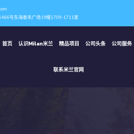
com
6号东海泰禾广场19幢1709-1711室
首页
认识
Milan米兰
精品项目
公司头条
公司服务
联系
米兰官网