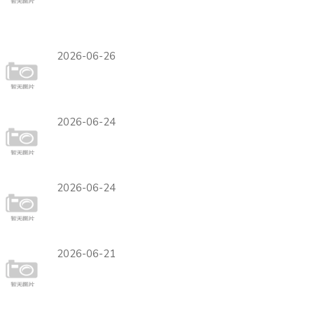
报：北非球队保住晋级
希望
2026-06-26
英格兰世界杯16强潜在
黑马分析
2026-06-24
世界杯I组赛程发展趋势
分析
2026-06-24
世界杯B组最新赛事安
排
2026-06-21
西班牙锁定H组头名概
率预测