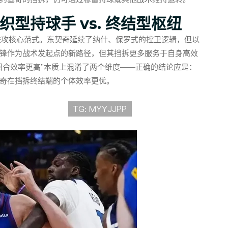
型持球手 vs. 终结型枢纽
进攻核心范式。东契奇延续了纳什、保罗式的控卫逻辑，但以
锋作为战术发起点的新路径，但其挡拆更多服务于自身高效
回合效率更高”本质上混淆了两个维度——正确的结论应是：
奇在挡拆终结端的个体效率更优。