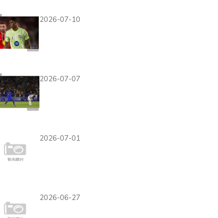
2强
2026-07-10
拉什福德替补改变比
赛，英格兰换人调整收
到效果
2026-07-07
巴拉圭无缘2026世界
杯八强，0-1负于法国结
束征程
2026-07-01
昂达夫破门，德国队大
胜库拉索的进攻套路分
析
2026-06-27
阿尔及利亚2-1约旦战