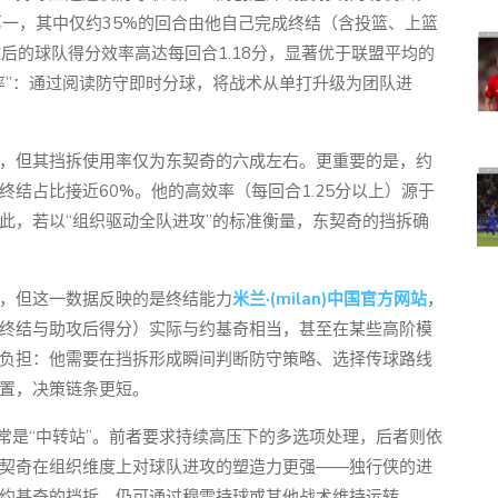
3
盟第一，其中仅约35%的回合由他自己完成终结（含投篮、上篮
后的球队得分效率高达每回合1.18分，显著优于联盟平均的
化率”：通过阅读防守即时分球，将战术从单打升级为团队进
，但其挡拆使用率仅为东契奇的六成左右。更重要的是，约
结占比接近60%。他的高效率（每回合1.25分以上）源于
此，若以“组织驱动全队进攻”的标准衡量，东契奇的挡拆确
，但这一数据反映的是终结能力
米兰·(milan)中国官方网站
，
终结与助攻后得分）实际与约基奇相当，甚至在某些高阶模
负担：他需要在挡拆形成瞬间判断防守策略、选择传球路线
置，决策链条更短。
常是“中转站”。前者要求持续高压下的多选项处理，后者则依
契奇在组织维度上对球队进攻的塑造力更强——独行侠的进
约基奇的挡拆，仍可通过穆雷持球或其他战术维持运转。