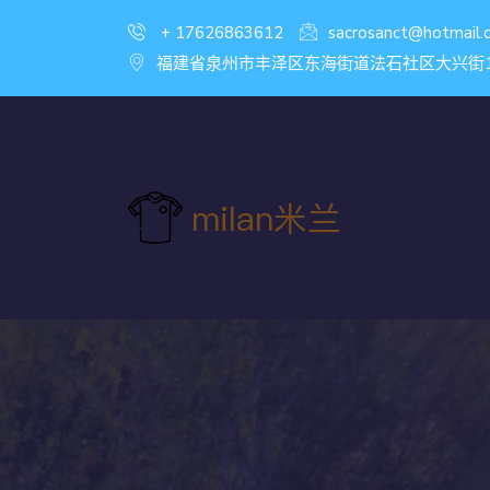
+ 17626863612
sacrosanct@hotmail.
福建省泉州市丰泽区东海街道法石社区大兴街146