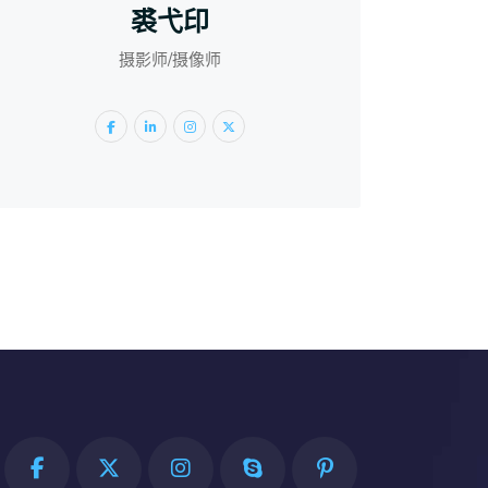
裘弋印
摄影师/摄像师