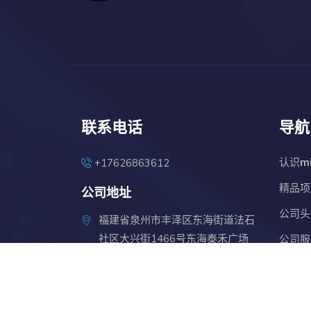
联系电话
导航
认识
m
+17626863612
精品项
公司地址
公司头
福建省泉州市丰泽区东海街道法石
社区大兴街1466号东海泰禾广场
公司服
19幢1709-1711室
联系
米