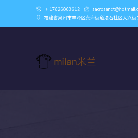
+ 17626863612
sacrosanct@hotmail.
福建省泉州市丰泽区东海街道法石社区大兴街146