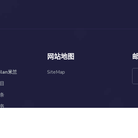
网站地图
ilan米兰
SiteMap
目
条
务
兰官网