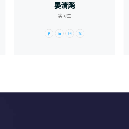
晏清飚
实习生