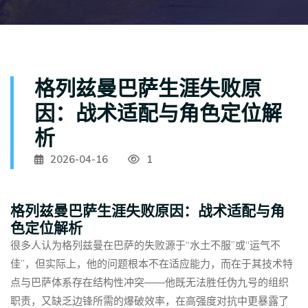
格列兹曼巴萨生涯失败原
因：战术适配与角色定位解
析
2026-04-16
1
格列兹曼巴萨生涯失败原因：战术适配与角
色定位解析
很多人认为格列兹曼在巴萨的失败源于“水土不服”或“运气不
佳”，但实际上，他的问题根本不在适应能力，而在于其技术特
点与巴萨体系存在结构性冲突——他既无法胜任伪九号的组织
职责，又缺乏边锋所需的爆破效率，在高强度对抗中更暴露了