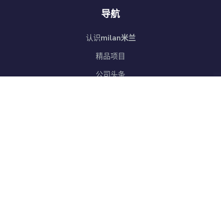
导航
认识
milan米兰
精品项目
公司头条
公司服务
联系
米兰官网
网站地图
SiteMap
邮箱订阅