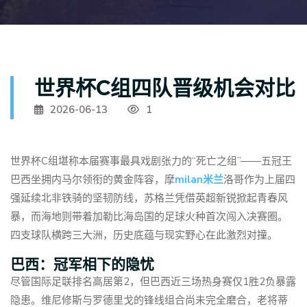
世界杯C组四队晋级机会对比
2026-06-13
1
世界杯C组堪称本届赛事最具戏剧张力的“死亡之组”——五冠王
巴西坐拥内马尔领衔的黄金阵容，摩
milan米兰
洛哥作为上届四
强延续北非铁骑的坚韧防线，苏格兰凭借英超新锐掀起青春风
暴，而海地则带着加勒比海岛国的足球火种首次闯入决赛圈。
四支球队横跨三大洲，历史底蕴与现实野心在此激烈对撞。
巴西：冠军相下的隐忧
尽管国际足联排名高居第2，但巴西近三场热身赛仅1胜2负暴露
隐患。维尼修斯与罗德里戈的锋线组合尚未完全磨合，老将蒂