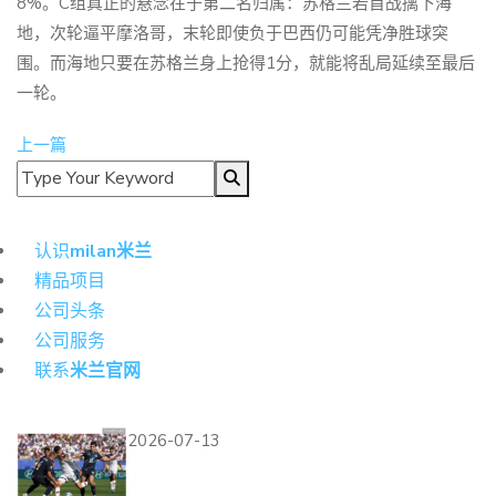
8%。C组真正的悬念在于第二名归属：苏格兰若首战擒下海
地，次轮逼平摩洛哥，末轮即使负于巴西仍可能凭净胜球突
围。而海地只要在苏格兰身上抢得1分，就能将乱局延续至最后
一轮。
上一篇
导航
认识
milan米兰
精品项目
公司头条
公司服务
联系
米兰官网
热门资讯
2026-07-13
德国点球大战不敌巴拉圭：