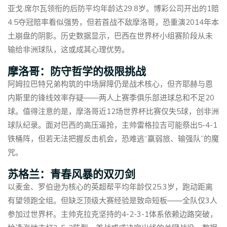
亚戈·席尔瓦领衔的后防平均年龄达29.8岁。博彩公司开出的1赔
4.5夺冠赔率看似强势，但若首战不敌摩洛哥，恐重演2014年本
土崩盘的阴影。历史数据显示，巴西在世界杯小组赛阶段从未
输给非洲球队，这或成其心理优势。
摩洛哥：防守哲学的极限挑战
阿姆拉巴特兄弟构筑的中场屏障仍是战术核心，但齐耶赫与恩
内斯里的锋线效率存疑——两人上赛季俱乐部进球总和不足20
球。值得注意的是，摩洛哥近12场世界杯比赛仅失5球，创非洲
球队纪录。面对巴西的高压逼抢，主帅雷格拉吉可能祭出5-4-1
铁桶阵，但若无法把握反击机会，恐难逃“赢弱旅、输强队”的魔
咒。
苏格兰：青春风暴的双刃剑
以麦金、罗伯逊为核心的英超帮平均年龄仅25.3岁，跑动距离
有望领跑全组。但缺乏顶级大赛经验是致命短板——全队仅3人
参加过世界杯。主帅克拉克坚持的4-2-3-1体系依赖边路突破，