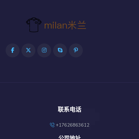
联系电话
+17626863612
公司地址