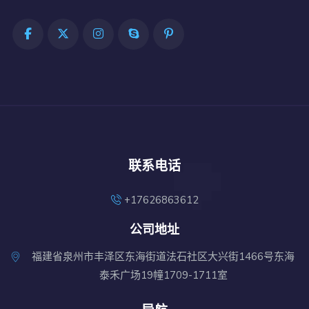
联系电话
+17626863612
公司地址
福建省泉州市丰泽区东海街道法石社区大兴街1466号东海
泰禾广场19幢1709-1711室