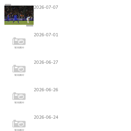
2026-07-07
巴拉圭无缘2026世界杯八
强，0-1负于法国结束征程
2026-07-01
昂达夫破门，德国队大胜库拉
索的进攻套路分析
2026-06-27
阿尔及利亚2-1约旦战报：北
非球队保住晋级希望
2026-06-26
英格兰世界杯16强潜在黑马分
析
2026-06-24
世界杯I组赛程发展趋势分析