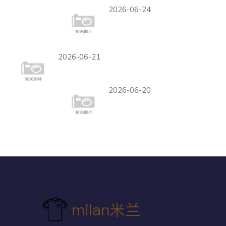
2026-06-24
世界杯B组最新赛事
安排
2026-06-21
西班牙锁定H组头名概率预测
2026-06-20
沙特世界杯实力排名
解析