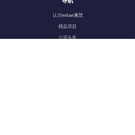
导航
认识
milan米兰
精品项目
公司头条
公司服务
联系
米兰官网
网站地图
SiteMap
邮箱订阅