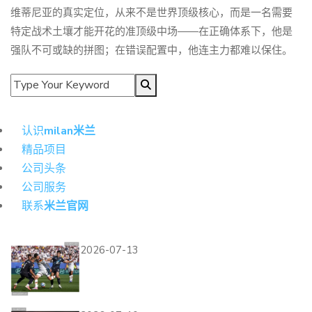
维蒂尼亚的真实定位，从来不是世界顶级核心，而是一名需要
特定战术土壤才能开花的准顶级中场——在正确体系下，他是
强队不可或缺的拼图；在错误配置中，他连主力都难以保住。
导航
认识
milan米兰
精品项目
公司头条
公司服务
联系
米兰官网
热门资讯
2026-07-13
德国点球大战不敌巴拉圭：
2026世界杯止步32强