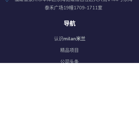
泰禾广场19幢1709-1711室
导航
认识
milan米兰
精品项目
公司头条
公司服务
联系
米兰官网
网站地图
SiteMap
邮箱订阅