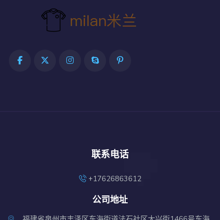
联系电话
+17626863612
公司地址
福建省泉州市丰泽区东海街道法石社区大兴街1466号东海