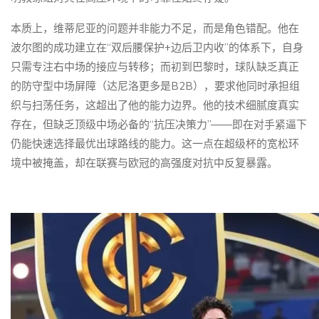
本质上，维蒂尼亚的问题并非能力不足，而是角色错配。他在
波尔图的成功建立在“双后腰保护+边后卫内收”的体系下，自身
只需专注右中场的接应与转移；而初到巴黎时，球队缺乏真正
的防守型中场屏障（达尼洛更多是B2B），要求他同时承担组
织与扫荡任务，这超出了他的能力边界。他的技术细腻度真实
存在，但缺乏顶级中场必备的“抗压决策力”——即在对手紧逼下
仍能快速选择最优出球路线的能力。这一点在超级杯的宽松环
境中被掩盖，却在联赛与欧冠的高强度对抗中反复暴露。