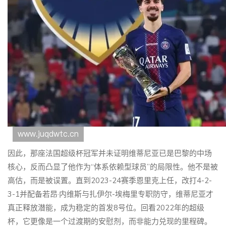
因此，那座法国超级杯冠军并未证明维蒂尼亚已是巴黎的中场
核心，反而凸显了他作为“体系依赖型球员”的局限性。他不是被
高估，而是被误置。直到2023-24赛季恩里克上任，改打4-2-
3-1并配备若昂·内维斯与扎伊尔-埃梅里专职防守，维蒂尼亚才
真正释放潜能，成为稳定的首发8号位。回看2022年的超级
杯，它更像是一个过渡期的安慰剂，而非能力兑现的里程碑。