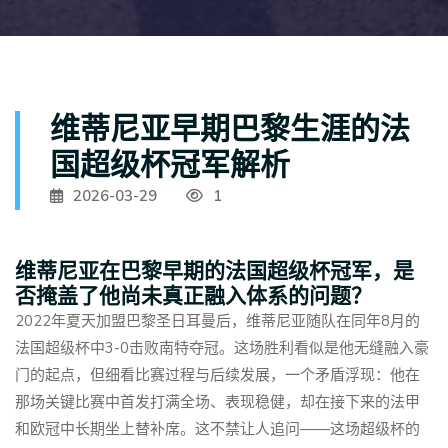
维蒂尼亚早期巴黎生涯的法
国超级杯冠军解析
2026-03-29
1
维蒂尼亚在巴黎早期的法国超级杯冠军，是
否掩盖了他尚未真正融入体系的问题？
2022年夏天加盟巴黎圣日耳曼后，维蒂尼亚随队在同年8月的
法国超级杯中3-0击败南特夺冠。这场胜利看似是他无缝融入豪
门的起点，但细看比赛过程与后续发展，一个矛盾浮现：他在
那场关键比赛中首发打满全场、表现稳健，却在接下来的法甲
和欧冠中长期坐上替补席。这不禁让人追问——这场超级杯的