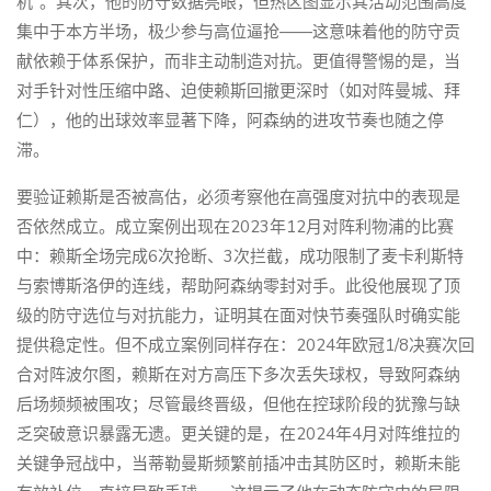
机”。其次，他的防守数据亮眼，但热区图显示其活动范围高度
集中于本方半场，极少参与高位逼抢——这意味着他的防守贡
献依赖于体系保护，而非主动制造对抗。更值得警惕的是，当
对手针对性压缩中路、迫使赖斯回撤更深时（如对阵曼城、拜
仁），他的出球效率显著下降，阿森纳的进攻节奏也随之停
滞。
要验证赖斯是否被高估，必须考察他在高强度对抗中的表现是
否依然成立。成立案例出现在2023年12月对阵利物浦的比赛
中：赖斯全场完成6次抢断、3次拦截，成功限制了麦卡利斯特
与索博斯洛伊的连线，帮助阿森纳零封对手。此役他展现了顶
级的防守选位与对抗能力，证明其在面对快节奏强队时确实能
提供稳定性。但不成立案例同样存在：2024年欧冠1/8决赛次回
合对阵波尔图，赖斯在对方高压下多次丢失球权，导致阿森纳
后场频频被围攻；尽管最终晋级，但他在控球阶段的犹豫与缺
乏突破意识暴露无遗。更关键的是，在2024年4月对阵维拉的
关键争冠战中，当蒂勒曼斯频繁前插冲击其防区时，赖斯未能