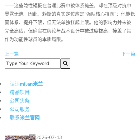
——这些隐性短板在普通比赛中被体系掩盖，却在顶级对抗中
暴露无遗。因此，赖斯的真实定位应是“强队核心拼图”：他能稳
固体系、提升下限，但无法单独扛起上限。他的影响力并未被
完全高估，但确实在舆论与战术设计中被过度拔高，掩盖了其
作为功能性球员的本质局限。
上一篇
下一篇
导航
认识
milan米兰
精品项目
公司头条
公司服务
联系
米兰官网
热门资讯
2026-07-13