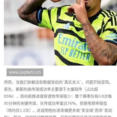
然而，当我们拆解这些数据背后的“真实含义”，问题开始显现。
首先，赖斯的高传球成功率主要源于大量短传（占比超
85%），而向前推进或穿透性传球极少：整个赛季仅有0.8次每
90分钟的关键传球，长传成功率虽达76%，但使用频率极低
（场均仅1.2次）。这说明他在进攻端更多是“安全阀”而非“发动