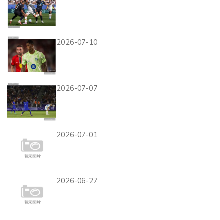
德国点球大战不敌巴拉圭：
2026世界杯止步32强
2026-07-10
拉什福德替补改变比赛，英格
兰换人调整收到效果
2026-07-07
巴拉圭无缘2026世界杯八
强，0-1负于法国结束征程
2026-07-01
昂达夫破门，德国队大胜库拉
索的进攻套路分析
2026-06-27
阿尔及利亚2-1约旦战报：北
非球队保住晋级希望