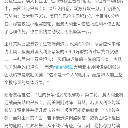
此役过后，澳大利亚在D组积分榜上暂时领跑。同组另一场比赛
中，美国队与巴拉圭0比0互交白卷，双方各取一分。目前积分
形势为：澳大利亚3分、美国与巴拉圭同积1分、土耳其0分垫
底。尽管仅是小组赛首轮，但澳大利亚凭借这场胜利不仅占据
了心理优势，也在出线主动权上迈出坚实一步。
土耳其队此战暴露了进攻端创造力不足的问题，尽管控球率略
占上风，但面对澳大利亚紧凑的5-4-1阵型始终难以找到突破
口。主帅居内什赛后坦言：“我们缺乏最后一传的精准度，也低
估了对手的纪律性。”而澳
milan米兰
大利亚主帅阿诺德则强调
团队精神是取胜关键：“这不是一个人的胜利，而是23人加上整
个教练组的集体成果。”
随着赛程推进，D组的竞争格局愈发微妙。第二轮，澳大利亚将
迎战南美劲旅巴拉圭，而美国则对阵土耳其。若澳大利亚能延
续防守稳定性并提升反击效率，极有可能提前锁定一个出线名
额；而对土耳其而言，若不能迅速调整状态，或将面临小组出
局的危险。世界杯舞台从不缺少奇迹，但此刻，稳扎稳打的澳