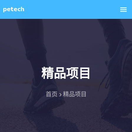
精品项目
首页
精品项目