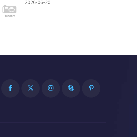
2026-06-20
沙特世界杯实力排名解
析