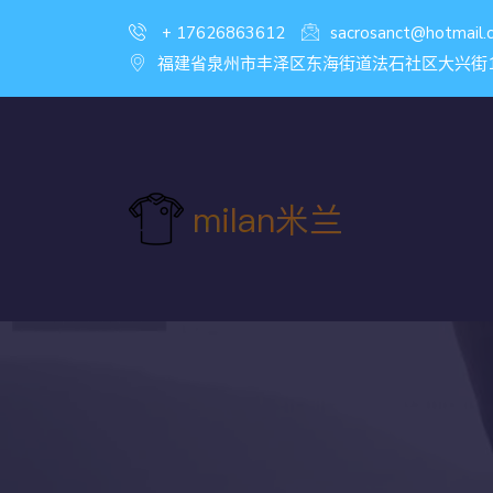
+ 17626863612
sacrosanct@hotmail.
福建省泉州市丰泽区东海街道法石社区大兴街146