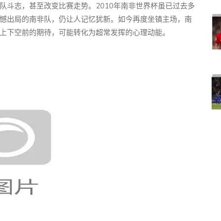
3
队斗志，甚至改变比赛走势。2010年南非世界杯虽已过去多
憾出局的南非队，仍让人记忆犹新。如今再度坐镇主场，南
上下空前的期待，可能转化为超常发挥的心理动能。