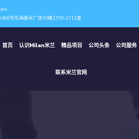
com
6号东海泰禾广场19幢1709-1711室
首页
认识
Milan米兰
精品项目
公司头条
公司服务
联系
米兰官网