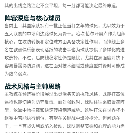
其的出线之路注定不会平坦，每一分都可能决定最终命运。
阵容深度与核心球员
当前土耳其国家队拥有一批正值当打之年的球员，尤以效力于
五大联赛的中场和边路球员为骨干。哈坎·恰尔汗奥卢作为组织
核心，在攻防转换和定位球方面具备决定性作用；而锋线上多
名在欧洲俱乐部表现活跃的攻击手也为球队提供了多样化的进
攻选择。不过，后防线稳定性仍是隐忧，尤其在高强度对抗下
容易暴露协防漏洞，这在面对技术细腻或速度型前锋时可能成
为致命弱点。
战术风格与主帅思路
主教练在预选赛阶段展现出灵活务实的执教风格，既能打高位
逼抢也能切换为防守反击。面对强敌时，球队往往采取紧凑阵
型，依靠中场拦截和快速转换制造威胁。这种打法在世界杯小
组赛中若能执行到位，有望在关键战中爆冷抢分。但问题在
于，一旦首战失利或陷入被动，球队调整节奏和心理的能力尚