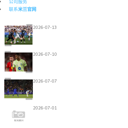
公司服务
联系
米兰官网
热门资讯
2026-07-13
德国点球大战不敌巴拉圭：
2026世界杯止步32强
2026-07-10
拉什福德替补改变比赛，英格
兰换人调整收到效果
2026-07-07
巴拉圭无缘2026世界杯八
强，0-1负于法国结束征程
2026-07-01
昂达夫破门，德国队大胜库拉
索的进攻套路分析