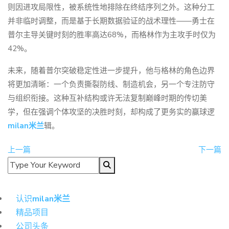
则因进攻局限性，被系统性地排除在终结序列之外。这种分工
并非临时调整，而是基于长期数据验证的战术理性——勇士在
普尔主导关键时刻的胜率高达68%，而格林作为主攻手时仅为
42%。
未来，随着普尔突破稳定性进一步提升，他与格林的角色边界
将更加清晰：一个负责撕裂防线、制造机会，另一个专注防守
与组织衔接。这种互补结构或许无法复制巅峰时期的传切美
学，但在强调个体攻坚的决胜时刻，却构成了更务实的赢球逻
milan米兰
辑。
上一篇
下一篇
导航
认识
milan米兰
精品项目
公司头条