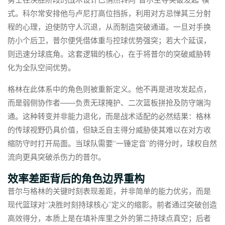
勇士在决胜阶段的战术设计已悄然转向“普尔主导突破发起”模
式。科尔常安排他与卢尼打高位挡拆，利用对方忌惮其三分射
程的心理，迫使防守人沉退，从而制造突破通道。一旦对手换
防小个后卫，普尔便凭借体重与控球优势强突；若大个延误，
则迅速分球底角。这套逻辑的核心，在于将普尔的突破威胁转
化为全队空间优势。
格林在此体系中的角色则被重新定义。他不再是进攻发起点，
而是弱侧协作者——负责无球掩护、二次篮板拼抢及防守端沟
通。这种转变并非能力退化，而是战术适配的必然结果：格林
的传球视野仍具价值，但缺乏自主得分威胁使其难以在对方收
缩防守时打开局面。当球队需要“一锤定音”的得分时，球权自然
流向更具突破杀伤力的普尔。
效率差距背后的角色边界重构
普尔与格林的关键时刻表现差距，并非简单的能力优劣，而是
现代篮球对“决胜时刻持球核心”定义的缩影。前者通过突破创造
高效得分，本质上是在填补库里之外的第二持球点真空；后者