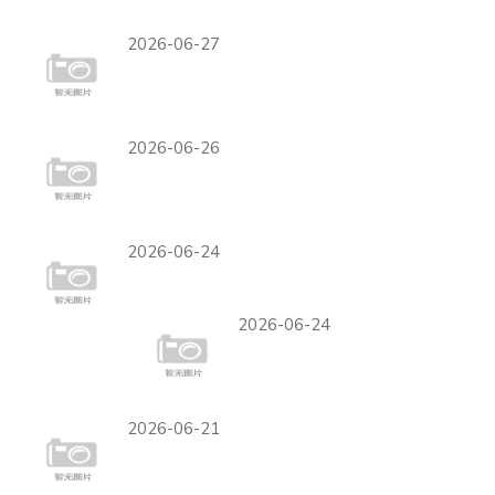
索的进攻套路分析
2026-06-27
阿尔及利亚2-1约旦战报：北
非球队保住晋级希望
2026-06-26
英格兰世界杯16强潜在黑马分
析
2026-06-24
世界杯I组赛程发展趋势分析
2026-06-24
世界杯B组最新赛事
安排
2026-06-21
西班牙锁定H组头名概率预测