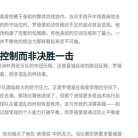
高度依赖于身前的整体防线协作。当对手绕开中场直接攻击
的防守站位时，罗德里机动性相对不足的弱点就会显现。他
场构建了完整的包围圈，将他身前的空间压缩到了最小。一
并不像他的统治力那样看起来坚不可摧。
控制而非决胜一击
年欧洲杯西班牙队的夺冠历程，还是曼城后续的欧冠征程，罗德
者，而非混乱的终结者。
班牙队面临极大的防守压力。正是罗德里在极度受限的空间下，
反击潮。那场比赛他进球了，但那个进球更多是战术执行后
球队在最混乱的时刻恢复秩序。这与传统的决赛英雄——如
过超常规的个人能力打破平衡，而罗德里是通过防止平衡被
解，但也暗示了他在“绝境局”中的无力。当比赛形势要求曼城或