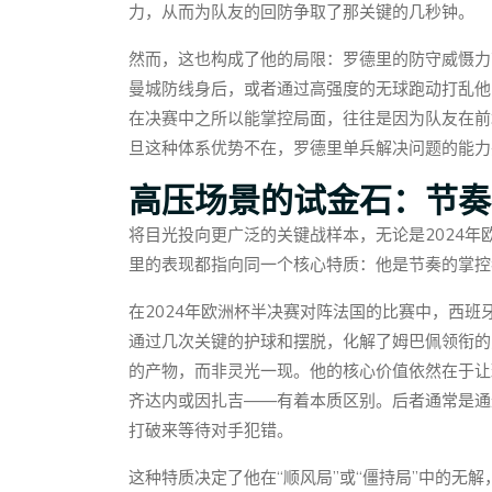
力，从而为队友的回防争取了那关键的几秒钟。
然而，这也构成了他的局限：罗德里的防守威慑力
曼城防线身后，或者通过高强度的无球跑动打乱他
在决赛中之所以能掌控局面，往往是因为队友在前
旦这种体系优势不在，罗德里单兵解决问题的能力
高压场景的试金石：节奏
将目光投向更广泛的关键战样本，无论是2024
里的表现都指向同一个核心特质：他是节奏的掌控
在2024年欧洲杯半决赛对阵法国的比赛中，西
通过几次关键的护球和摆脱，化解了姆巴佩领衔的
的产物，而非灵光一现。他的核心价值依然在于让
齐达内或因扎吉——有着本质区别。后者通常是通
打破来等待对手犯错。
这种特质决定了他在“顺风局”或“僵持局”中的无