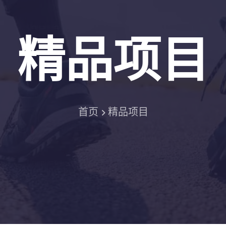
精品项目
首页
精品项目