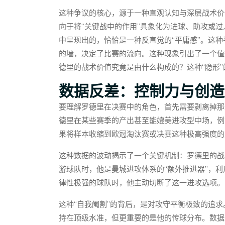
这种争议的核心，源于一种直观认知与深层战术价
向于将“关键战中的作用”具象化为进球、助攻或
中呈现出的，恰恰是一种反直觉的“平庸感”。这
的墙，决定了比赛的流向。这种现象引出了一个值
德里的战术价值究竟是由什么构成的？这种“隐形
数据反差：控制力与创造
要理解罗德里在决赛中的角色，首先需要剥离掉那
德里在某些赛季的产出甚至能媲美进攻型中场，例如
果将样本收缩到欧冠淘汰赛或决赛这种极高强度的
这种数据的波动揭示了一个关键机制：罗德里的战
游球队时，他是曼城进攻体系的“额外推进器”，
律性极强的球队时，他主动切断了这一进攻选项。
这种“自我阉割”的背后，是对攻守平衡极致的追求
持在顶级水准，但更重要的是他的传球分布。数据