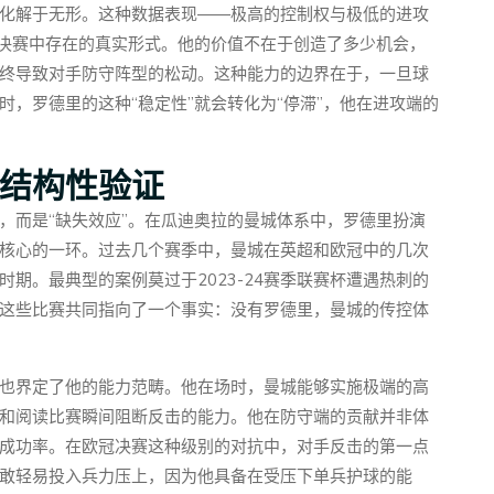
化解于无形。这种数据表现——极高的控制权与极低的进攻
在决赛中存在的真实形式。他的价值不在于创造了多少机会，
终导致对手防守阵型的松动。这种能力的边界在于，一旦球
，罗德里的这种“稳定性”就会转化为“停滞”，他在进攻端的
结构性验证
，而是“缺失效应”。在瓜迪奥拉的曼城体系中，罗德里扮演
核心的一环。过去几个赛季中，曼城在英超和欧冠中的几次
期。最典型的案例莫过于2023-24赛季联赛杯遭遇热刺的
这些比赛共同指向了一个事实：没有罗德里，曼城的传控体
也界定了他的能力范畴。他在场时，曼城能够实施极端的高
和阅读比赛瞬间阻断反击的能力。他在防守端的贡献并非体
成功率。在欧冠决赛这种级别的对抗中，对手反击的第一点
敢轻易投入兵力压上，因为他具备在受压下单兵护球的能