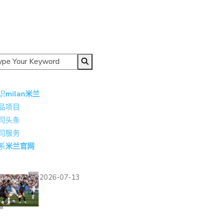
导航
识
milan米兰
品项目
司头条
司服务
系
米兰官网
热门资讯
2026-07-13
德国点球大战不敌巴拉
圭：2026世界杯止步