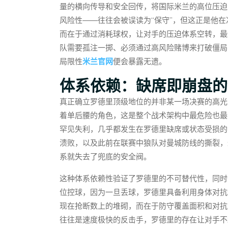
量的横向传导和安全回传，将国际米兰的高位压迫
风险性——往往会被误读为“保守”，但这正是他
而在于通过消耗球权，让对手的压迫体系空转，最
队需要孤注一掷、必须通过高风险赌博来打破僵局时
局限性
米兰官网
便会暴露无遗。
体系依赖：缺席即崩盘的
真正确立罗德里顶级地位的并非某一场决赛的高光
着单后腰的角色，这是整个战术架构中最危险也最
罕见失利，几乎都发生在罗德里缺席或状态受损的时
溃败，以及此前在联赛中狼队对曼城防线的撕裂，
系就失去了兜底的安全阀。
这种体系依赖性验证了罗德里的不可替代性，同时
位控球，因为一旦丢球，罗德里具备利用身体对抗
现在抢断数上的堆砌，而在于防守覆盖面积和对抗
往往是速度极快的反击手，罗德里的存在让对手不