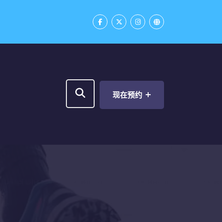
+
现在预约