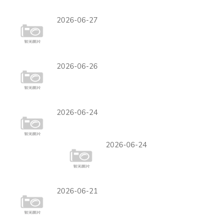
索的进攻套路分析
2026-06-27
阿尔及利亚2-1约旦战报：北
非球队保住晋级希望
2026-06-26
英格兰世界杯16强潜在黑马分
析
2026-06-24
世界杯I组赛程发展趋势分析
2026-06-24
世界杯B组最新赛事
安排
2026-06-21
西班牙锁定H组头名概率预测