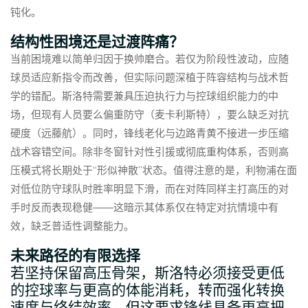
钝化。
结构性困境还是过渡阵痛？
当前困境难以简单归因于换帅磨合。若仅为阶段性波动，应随
球员适应新指令而改善，但实际问题深植于阵容结构与战术哲
学的错配。斯洛特需要兼具压迫执行力与控球组织能力的中
场，但现有人员要么偏重防守（麦卡利斯特），要么缺乏对抗
硬度（远藤航）。同时，锋线老化与边路青黄不接进一步压缩
战术容错空间。除非冬窗针对性引援或彻底重构体系，否则高
压模式将长期处于“形似神散”状态。值得注意的是，利物浦在面
对低位防守球队时胜率明显下滑，而在对阵同样主打高压的对
手时反而表现稳健——这暗示其体系仅在特定对抗情境中有
效，缺乏普适性调整能力。
未来路径的有限选择
若坚持保留高压骨架，斯洛特必须接受更低
的控球率与更高的体能消耗，转而强化转换
速度与终结效率，但这要求锋线具备更高把