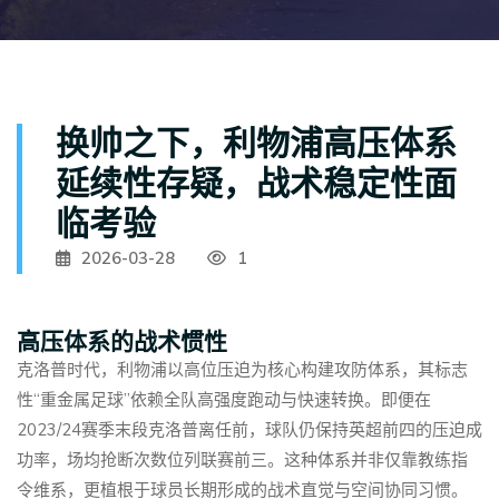
换帅之下，利物浦高压体系
延续性存疑，战术稳定性面
临考验
2026-03-28
1
高压体系的战术惯性
克洛普时代，利物浦以高位压迫为核心构建攻防体系，其标志
性“重金属足球”依赖全队高强度跑动与快速转换。即便在
2023/24赛季末段克洛普离任前，球队仍保持英超前四的压迫成
功率，场均抢断次数位列联赛前三。这种体系并非仅靠教练指
令维系，更植根于球员长期形成的战术直觉与空间协同习惯。