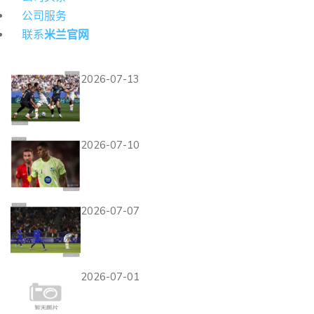
公司服务
联系
米兰官网
热门资讯
2026-07-13
德国点球大战不敌巴拉圭：
2026世界杯止步32强
2026-07-10
拉什福德替补改变比赛，英格
兰换人调整收到效果
2026-07-07
巴拉圭无缘2026世界杯八
强，0-1负于法国结束征程
2026-07-01
昂达夫破门，德国队大胜库拉