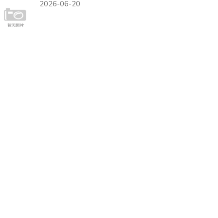
2026-06-20
沙特世界杯实力排名解
析