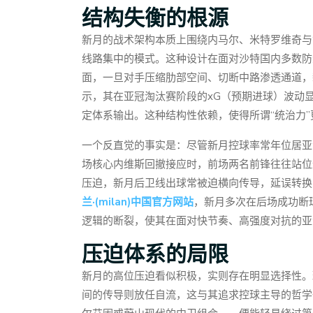
结构失衡的根源
新月的战术架构本质上围绕内马尔、米特罗维奇与
线路集中的模式。这种设计在面对沙特国内多数防
面，一旦对手压缩肋部空间、切断中路渗透通道，
示，其在亚冠淘汰赛阶段的xG（预期进球）波动
定体系输出。这种结构性依赖，使得所谓“统治力
一个反直觉的事实是：尽管新月控球率常年位居亚
场核心内维斯回撤接应时，前场两名前锋往往站位
压迫，新月后卫线出球常被迫横向传导，延误转换
兰·(milan)中国官方网站
，新月多次在后场成功断
逻辑的断裂，使其在面对快节奏、高强度对抗的亚
压迫体系的局限
新月的高位压迫看似积极，实则存在明显选择性。
间的传导则放任自流，这与其追求控球主导的哲学