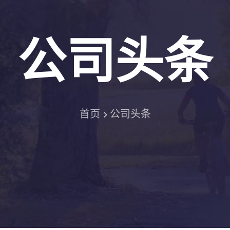
公司头条
首页
公司头条