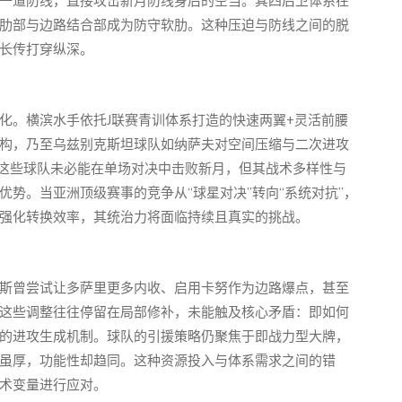
一道防线，直接攻击新月防线身后的空当。其四后卫体系在
肋部与边路结合部成为防守软肋。这种压迫与防线之间的脱
长传打穿纵深。
化。横滨水手依托J联赛青训体系打造的快速两翼+灵活前腰
构，乃至乌兹别克斯坦球队如纳萨夫对空间压缩与二次进攻
。这些球队未必能在单场对决中击败新月，但其战术多样性与
势。当亚洲顶级赛事的竞争从“球星对决”转向“系统对抗”，
强化转换效率，其统治力将面临持续且真实的挑战。
斯曾尝试让多萨里更多内收、启用卡努作为边路爆点，甚至
这些调整往往停留在局部修补，未能触及核心矛盾：即如何
的进攻生成机制。球队的引援策略仍聚焦于即战力型大牌，
虽厚，功能性却趋同。这种资源投入与体系需求之间的错
术变量进行应对。