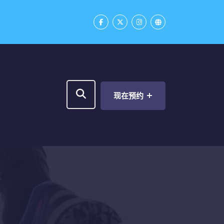
+
现在预约