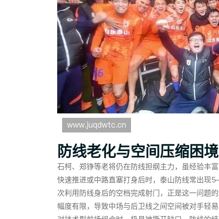
防线老化与空间压缩困境
石柯、郑铮等老将仍在防线担纲主力，虽经验丰富
快速推进或中路直塞打身后时，泰山防线常出现5–
次利用防线身后的空档完成射门，正是这一问题的
幅度有限，导致中场与后卫线之间空间被对手轻易