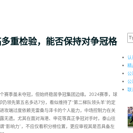
临多重检验，能否保持对争冠格
认
精
公
公
联
个赛季虽未夺冠，但始终稳居争冠集团边缘。2024赛季，球
却仍领先第五名多达7分，看似维持了“第二梯队领头羊”的定
进攻端过度依赖克雷桑与泽卡的个人能力，中场控制力在关
露无遗。尤其在面对海港、申花等真正争冠对手时，泰山往
谓“影响力”，不应仅看积分榜位置，更应审视其是否具备左