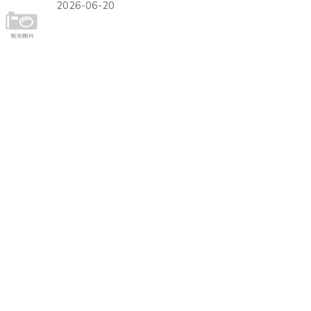
2026-06-20
沙特世界杯实力排名解
析