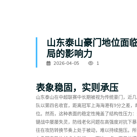
山东泰山豪门地位面
局的影响力
2026-04-05
1
表象稳固，实则承压
山东泰山在中超联赛中长期被视为传统豪门，近几
队以第四名收官，距离冠军上海海港有9分之差，
位。然而，这种表面的稳定性掩盖了结构性压力：
键战中屡屡失灵，防线老化问题在高强度对抗下暴
往在攻防转换节奏上处于被动，难以持续施压。所